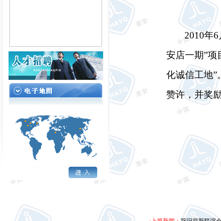
2010
年
6
安店一期”项
化诚信工地
赞许，并奖